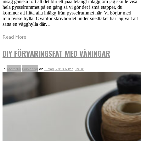
insåg ganska fort att det blir ett jääättelångt inlägg om jag skulle visa
hela pysselrummet på en gång så vi gör det i små etapper, du
kommer att hitta alla inlägg från pysselrummet här. Vi börjar med
min pysselhylla. Ovanför skrivbordet under snedtaket har jag valt att
sätta en vägghylla där…
Read More
DIY FÖRVARINGSFAT MED VÅNINGAR
in
Återbruk
Förvaring
on
6 maj, 2018
6 maj, 2018