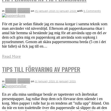
in
Återbruk
Förvaring
on
15 januari, 2021
11 januari, 2021
with
5 Comments
För ett par år sedan flätade jag en massa korgar i samma teknik som
man använder vid näverslöjd. Eftersom att papperskassarna ökar i
antal här hemma så bestämde jag mig för att använda upp en del av
dem och göra mig en papperskorg att använda som sopkorg i
pysselrummet. Genom att skära pappersremsorna breda (5 cm i det
här fallet) så fick jag till en…
Read More
TIPS TILL FÖRVARING AV PAPPER
in
Återbruk
Förvaring
on
11 januari, 2021
11 januari, 2021
En av alla mina samlingar består av tapetrester och återbrukat
presentpapper. Jag rullar ihop dem och förvarar dem stående i en
korg. Men papper i rulle har ju en tendens att ”rulla upp” ibland. Om
du trär en tom toalettrulle över din pappersrulle så slipper du att den