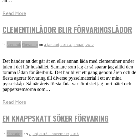
att…
Read More
CLEMENTINLÅDOR BLIR FÖRVARINGSLÅDOR
in
Återbruk
Förvaring
on
4 januari, 2017
4 januari, 2017
Det händer att det går åt en eller annan låda med clementiner under
julen i det här hushållet. Samlare som jag är så sparar jag alltid den
tomma lådan för återbruk. Det har blivit ett gäng genom åren och de
flesta agerar förvaring till diverse pysselmaterial i ett av mina
pysselskåp. Så när årets första låda var tömt slet jag bort nätet och
pappersremsorna som…
Read More
EN KNAPPSKATT SÖKER FÖRVARING
in
Förvaring
on
7 juni, 2016
5 november, 2016