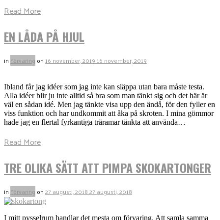
Read More
EN LÅDA PÅ HJUL
in
Förvaring
on
16 november, 2019
16 november, 2019
Ibland får jag idéer som jag inte kan släppa utan bara måste testa.
Alla idéer blir ju inte alltid så bra som man tänkt sig och det här är
väl en sådan idé. Men jag tänkte visa upp den ändå, för den fyller en
viss funktion och har undkommit att åka på skroten. I mina gömmor
hade jag en flertal fyrkantiga träramar tänkta att använda…
Read More
TRE OLIKA SÄTT ATT PIMPA SKOKARTONGER
in
Förvaring
on
27 augusti, 2018
27 augusti, 2018
I mitt pysselrum handlar det mesta om förvaring. Att samla samma