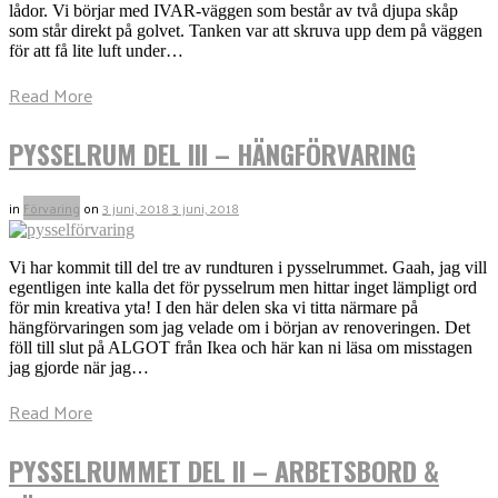
lådor. Vi börjar med IVAR-väggen som består av två djupa skåp
som står direkt på golvet. Tanken var att skruva upp dem på väggen
för att få lite luft under…
Read More
PYSSELRUM DEL III – HÄNGFÖRVARING
in
Förvaring
on
3 juni, 2018
3 juni, 2018
Vi har kommit till del tre av rundturen i pysselrummet. Gaah, jag vill
egentligen inte kalla det för pysselrum men hittar inget lämpligt ord
för min kreativa yta! I den här delen ska vi titta närmare på
hängförvaringen som jag velade om i början av renoveringen. Det
föll till slut på ALGOT från Ikea och här kan ni läsa om misstagen
jag gjorde när jag…
Read More
PYSSELRUMMET DEL II – ARBETSBORD &