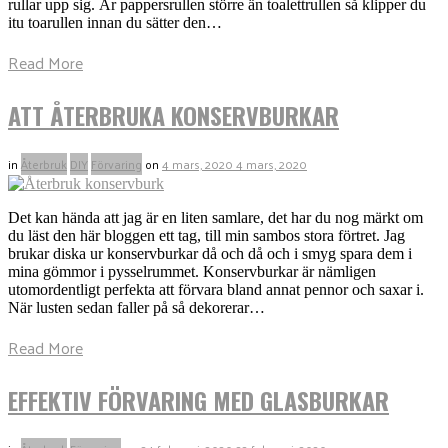
rullar upp sig. Är pappersrullen större än toalettrullen så klipper du
itu toarullen innan du sätter den…
Read More
ATT ÅTERBRUKA KONSERVBURKAR
in
Återbruk
DIY
Förvaring
on
4 mars, 2020
4 mars, 2020
Det kan hända att jag är en liten samlare, det har du nog märkt om
du läst den här bloggen ett tag, till min sambos stora förtret. Jag
brukar diska ur konservburkar då och då och i smyg spara dem i
mina gömmor i pysselrummet. Konservburkar är nämligen
utomordentligt perfekta att förvara bland annat pennor och saxar i.
När lusten sedan faller på så dekorerar…
Read More
EFFEKTIV FÖRVARING MED GLASBURKAR