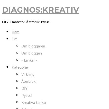
DIAGNOS:KREATIV
DIAGNOS:KREATIV
DIY·Hantverk·Återbruk·Pyssel
Hem
Om
Om bloggaren
Om bloggen
~ Länkar ~
Kategorier
Virkning
Återbruk
DIY
Pyssel
Kreativa tankar