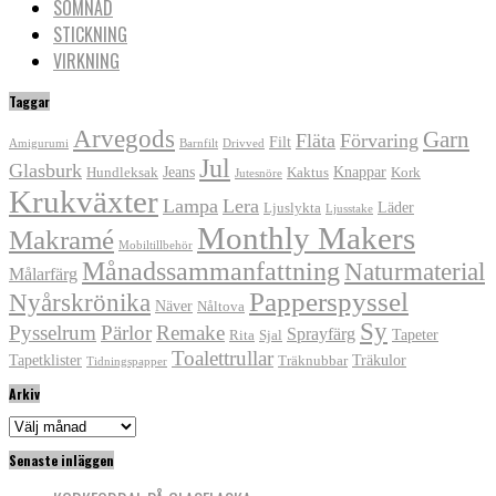
SÖMNAD
STICKNING
VIRKNING
Taggar
Arvegods
Garn
Fläta
Förvaring
Filt
Amigurumi
Barnfilt
Drivved
Jul
Glasburk
Jeans
Knappar
Hundleksak
Kaktus
Kork
Jutesnöre
Krukväxter
Lampa
Lera
Läder
Ljuslykta
Ljusstake
Monthly Makers
Makramé
Mobiltillbehör
Månadssammanfattning
Naturmaterial
Målarfärg
Papperspyssel
Nyårskrönika
Näver
Nåltova
Sy
Pysselrum
Pärlor
Remake
Sprayfärg
Tapeter
Rita
Sjal
Toalettrullar
Tapetklister
Träkulor
Träknubbar
Tidningspapper
Arkiv
Arkiv
Senaste inläggen