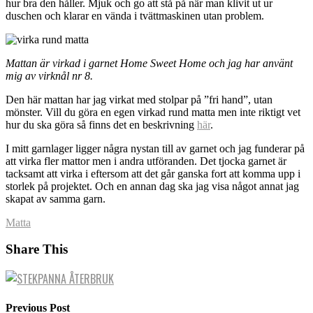
hur bra den håller. Mjuk och go att stå på när man klivit ut ur
duschen och klarar en vända i tvättmaskinen utan problem.
Mattan är virkad i garnet Home Sweet Home och jag har använt
mig av virknål nr 8.
Den här mattan har jag virkat med stolpar på ”fri hand”, utan
mönster. Vill du göra en egen virkad rund matta men inte riktigt vet
hur du ska göra så finns det en beskrivning
här
.
I mitt garnlager ligger några nystan till av garnet och jag funderar på
att virka fler mattor men i andra utföranden. Det tjocka garnet är
tacksamt att virka i eftersom att det går ganska fort att komma upp i
storlek på projektet. Och en annan dag ska jag visa något annat jag
skapat av samma garn.
Matta
Share This
Previous Post