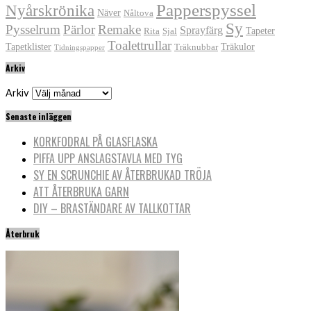
Papperspyssel
Nyårskrönika
Näver
Nåltova
Sy
Pysselrum
Pärlor
Remake
Sprayfärg
Tapeter
Rita
Sjal
Toalettrullar
Tapetklister
Träkulor
Träknubbar
Tidningspapper
Arkiv
Arkiv
Senaste inläggen
KORKFODRAL PÅ GLASFLASKA
PIFFA UPP ANSLAGSTAVLA MED TYG
SY EN SCRUNCHIE AV ÅTERBRUKAD TRÖJA
ATT ÅTERBRUKA GARN
DIY – BRASTÄNDARE AV TALLKOTTAR
Återbruk