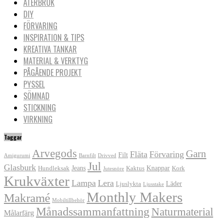
ÅTERBRUK
DIY
FÖRVARING
INSPIRATION & TIPS
KREATIVA TANKAR
MATERIAL & VERKTYG
PÅGÅENDE PROJEKT
PYSSEL
SÖMNAD
STICKNING
VIRKNING
Taggar
Arvegods
Garn
Fläta
Förvaring
Filt
Amigurumi
Barnfilt
Drivved
Jul
Glasburk
Jeans
Knappar
Hundleksak
Kaktus
Kork
Jutesnöre
Krukväxter
Lampa
Lera
Läder
Ljuslykta
Ljusstake
Monthly Makers
Makramé
Mobiltillbehör
Månadssammanfattning
Naturmaterial
Målarfärg