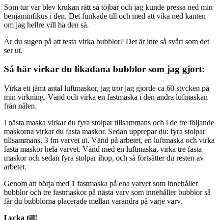
Som tur var blev krukan rätt så töjbar och jag kunde pressa ned min
benjaminfikus i den. Det funkade till och med att vika ned kanten
om jag hellre vill ha den så.
Är du sugen på att testa virka bubblor? Det är inte så svårt som det
ser ut.
Så här virkar du likadana bubblor som jag gjort:
Virka ett jämt antal luftmaskor, jag tror jag gjorde ca 60 stycken på
min virkning. Vänd och virka en fastmaska i den andra lufmaskan
från nålen.
I nästa maska virkar du fyra stolpar tillsammans och i de tre följande
maskorna virkar du fasta maskor. Sedan upprepar du: fyra stolpar
tillsammans, 3 fm varvet ut. Vänd på arbetet, en luftmaska och virka
fasta maskor hela varvet. Vänd med en luftmaska, virka tre fasta
maskor och sedan fyra stolpar ihop, och så fortsätter du resten av
arbetet.
Genom att börja med 1 fastmaska på ena varvet som innehåller
bubblor och tre fastmaskor på nästa varv som innehåller bubblor så
får du bubblorna placerade mellan varandra på varje varv.
Lycka till!