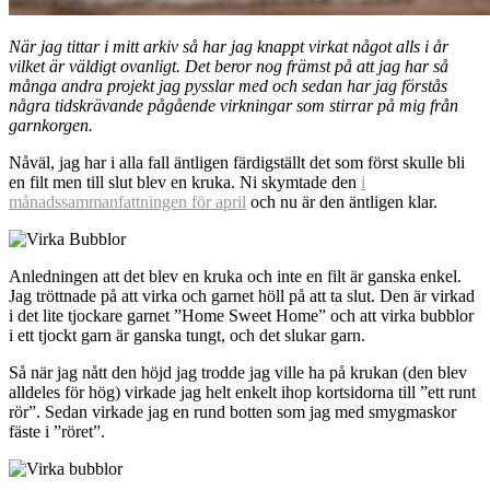
När jag tittar i mitt arkiv så har jag knappt virkat något alls i år
vilket är väldigt ovanligt. Det beror nog främst på att jag har så
många andra projekt jag pysslar med och sedan har jag förstås
några tidskrävande pågående virkningar som stirrar på mig från
garnkorgen.
Nåväl, jag har i alla fall äntligen färdigställt det som först skulle bli
en filt men till slut blev en kruka. Ni skymtade den
i
månadssammanfattningen för april
och nu är den äntligen klar.
Anledningen att det blev en kruka och inte en filt är ganska enkel.
Jag tröttnade på att virka och garnet höll på att ta slut. Den är virkad
i det lite tjockare garnet ”Home Sweet Home” och att virka bubblor
i ett tjockt garn är ganska tungt, och det slukar garn.
Så när jag nått den höjd jag trodde jag ville ha på krukan (den blev
alldeles för hög) virkade jag helt enkelt ihop kortsidorna till ”ett runt
rör”. Sedan virkade jag en rund botten som jag med smygmaskor
fäste i ”röret”.