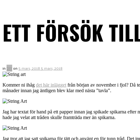
ETT FÖRSÖK TIL
in
DIY
on
5 mars, 2018
5 mars, 2018
Kommer ni ihåg
det här inlägget
från början av november i fjol? Då te
månader innan jag äntligen blev klar med nästa ”tavla”.
Jag har textat för hand på ett papper innan jag spikade spikarna efter m
hade jag velat att tråden skulle framträda mer än spikarna.
Jag tror att jag satt spikarna för tätt och använt en för tunn tråd. Det i