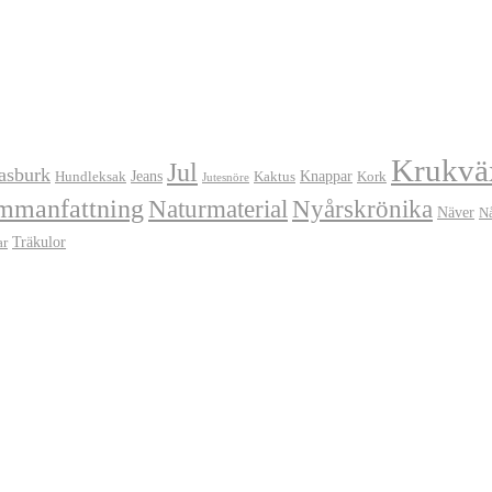
Krukvä
Jul
asburk
Jeans
Knappar
Hundleksak
Kaktus
Kork
Jutesnöre
mmanfattning
Naturmaterial
Nyårskrönika
Näver
N
Träkulor
ar