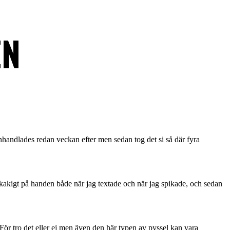
EN
nhandlades redan veckan efter men sedan tog det si så där fyra
te skakigt på handen både när jag textade och när jag spikade, och sedan
at. För tro det eller ej men även den här typen av pyssel kan vara