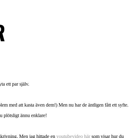
R
a ett par själv.
lem med att kasta även dem!) Men nu har de äntligen fått ett syfte.
ju plötsligt ännu enklare!
beskrivning. Men jag hittade en
youtubevideo här
som visar hur du