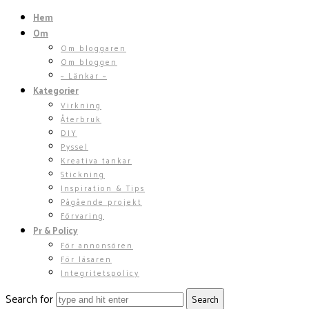
Hem
Om
Om bloggaren
Om bloggen
~ Länkar ~
Kategorier
Virkning
Återbruk
DIY
Pyssel
Kreativa tankar
Stickning
Inspiration & Tips
Pågående projekt
Förvaring
Pr & Policy
För annonsören
För läsaren
Integritetspolicy
Search for