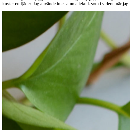
knyter en fjäder. Jag använde inte samma teknik som i videon när jag 