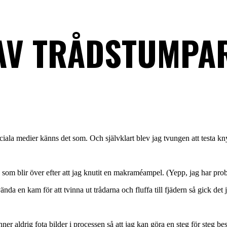
 AV TRÅDSTUMPA
ociala medier känns det som. Och självklart blev jag tvungen att testa knyt
 som blir över efter att jag knutit en makraméampel. (Yepp, jag har prob
nda en kam för att tvinna ut trådarna och fluffa till fjädern så gick det 
inner aldrig fota bilder i processen så att jag kan göra en steg för steg 