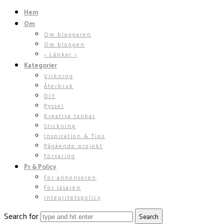
Hem
Om
Om bloggaren
Om bloggen
~ Länkar ~
Kategorier
Virkning
Återbruk
DIY
Pyssel
Kreativa tankar
Stickning
Inspiration & Tips
Pågående projekt
Förvaring
Pr & Policy
För annonsören
För läsaren
Integritetspolicy
Search for