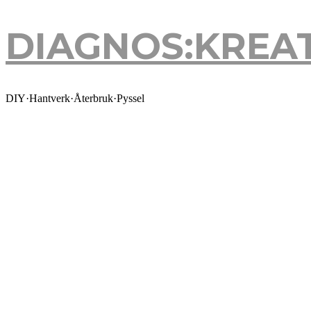
DIAGNOS:KREAT
DIAGNOS:KREA
DIY·Hantverk·Återbruk·Pyssel