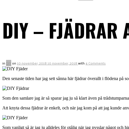
DIY – FJÄDRAR
in
DIY
on
10 november, 2018
10 november, 2018
with
4 Comments
Den senaste tiden har jag sett sånna här fjädrar överallt i flödena på s
Som den samlare jag är så sparar jag ju så klart även på trådstumparna
Att knyta dessa fjädrar är enkelt, och när jag kom på att jag kunde anvä
Som vanligt så är jag ju alldeles för otålig när jag pysslar något och h