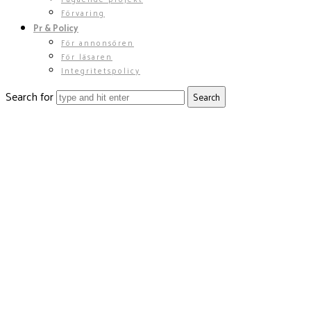
Förvaring
Pr & Policy
För annonsören
För läsaren
Integritetspolicy
Search for