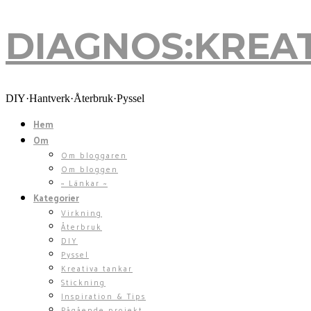
DIAGNOS:KREA
DIY·Hantverk·Återbruk·Pyssel
Hem
Om
Om bloggaren
Om bloggen
~ Länkar ~
Kategorier
Virkning
Återbruk
DIY
Pyssel
Kreativa tankar
Stickning
Inspiration & Tips
Pågående projekt