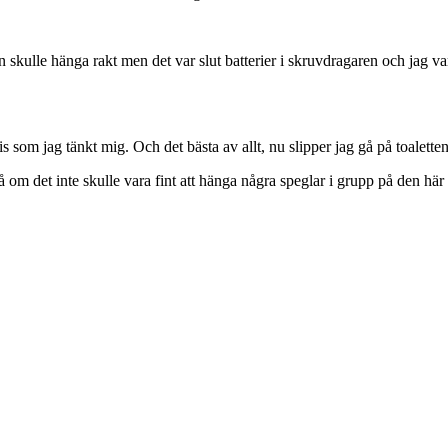
 skulle hänga rakt men det var slut batterier i skruvdragaren och jag var 
is som jag tänkt mig. Och det bästa av allt, nu slipper jag gå på toalett
på om det inte skulle vara fint att hänga några speglar i grupp på den hä