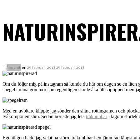
NATURINSPIRER
in
Återbruk
on
25 februari, 2018
25 februari, 2018
Om du följer mig på instagram så kunde du här om dagen se en liten gl
spegel i mina gömmor som egentligen skulle åka till soptippen men jag v
Med en avbitare klippte jag sönder den slitna rottingramen och plocka
tvåkomponentslim. Sedan började jag leta
träknubbar
i lagom storlek o
Egentligen hade jag velat ha större träknubbar i en jämn rad längst ut 