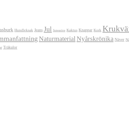
Krukvä
Jul
asburk
Jeans
Knappar
Hundleksak
Kaktus
Kork
Jutesnöre
mmanfattning
Naturmaterial
Nyårskrönika
Näver
N
Träkulor
ar