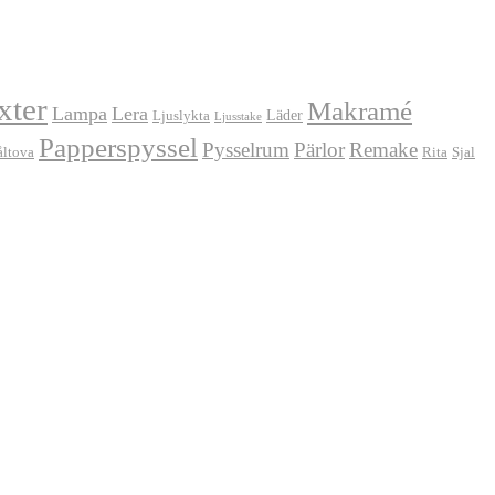
xter
Makramé
Lampa
Lera
Läder
Ljuslykta
Ljusstake
Papperspyssel
Pysselrum
Pärlor
Remake
åltova
Rita
Sjal