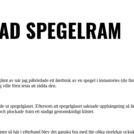
AD SPEGELRAM
imt av när jag påbördade ett återbruk av en spegel i instastories (du f
ille först testa att rädda den.
de ut spegelglaset. Eftersom att spegelglaset saknade upphängning så li
ch plockade fram ett stadigt genomskinligt klister.
men så här i efterhand blev det ganska bra med lite olika storlekar också