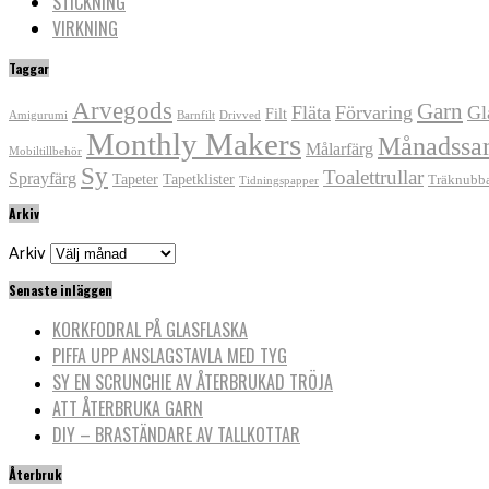
STICKNING
VIRKNING
Taggar
Arvegods
Garn
Fläta
Förvaring
Gl
Filt
Amigurumi
Barnfilt
Drivved
Monthly Makers
Månadssa
Målarfärg
Mobiltillbehör
Sy
Toalettrullar
Sprayfärg
Tapeter
Tapetklister
Träknubb
Tidningspapper
Arkiv
Arkiv
Senaste inläggen
KORKFODRAL PÅ GLASFLASKA
PIFFA UPP ANSLAGSTAVLA MED TYG
SY EN SCRUNCHIE AV ÅTERBRUKAD TRÖJA
ATT ÅTERBRUKA GARN
DIY – BRASTÄNDARE AV TALLKOTTAR
Återbruk