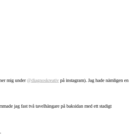
inner mig under
@diagnoskreativ
på instagram). Jag hade nämligen en
mmade jag fast två tavelhängare på baksidan med ett stadigt
.