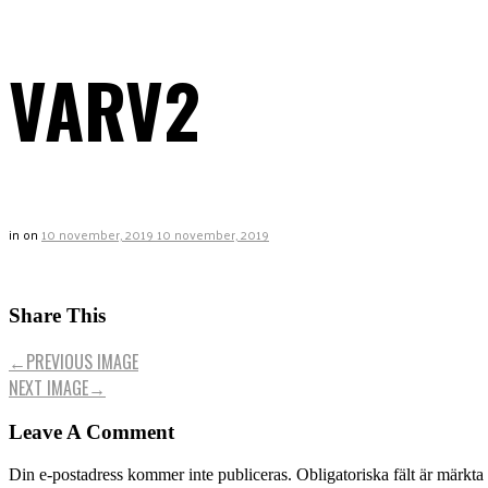
VARV2
in
on
10 november, 2019
10 november, 2019
Share This
←
PREVIOUS IMAGE
NEXT IMAGE
→
Leave A Comment
Din e-postadress kommer inte publiceras.
Obligatoriska fält är märkta