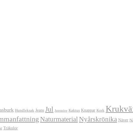
Krukvä
Jul
asburk
Jeans
Knappar
Hundleksak
Kaktus
Kork
Jutesnöre
mmanfattning
Naturmaterial
Nyårskrönika
Näver
N
Träkulor
ar