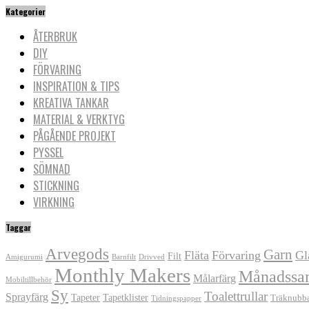
Kategorier
ÅTERBRUK
DIY
FÖRVARING
INSPIRATION & TIPS
KREATIVA TANKAR
MATERIAL & VERKTYG
PÅGÅENDE PROJEKT
PYSSEL
SÖMNAD
STICKNING
VIRKNING
Taggar
Arvegods
Garn
Fläta
Förvaring
Gl
Filt
Amigurumi
Barnfilt
Drivved
Monthly Makers
Månadssa
Målarfärg
Mobiltillbehör
Sy
Toalettrullar
Sprayfärg
Tapeter
Tapetklister
Träknubb
Tidningspapper