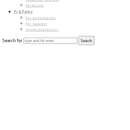
Förvaring
Pr & Policy
För annonsören
För läsaren
Integritetspolicy
Search for