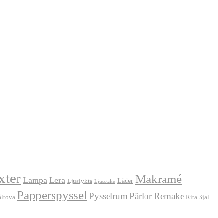
xter
Makramé
Lampa
Lera
Läder
Ljuslykta
Ljusstake
Papperspyssel
Pysselrum
Pärlor
Remake
åltova
Rita
Sjal