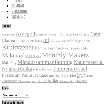
SÖMNAD
STICKNING
VIRKNING
Taggar
Arvegods
Garn
Fläta
Förvaring
Filt
Amigurumi
Barnfilt
Drivved
Jul
Glasburk
Jeans
Knappar
Hundleksak
Kaktus
Kork
Jutesnöre
Krukväxter
Lampa
Lera
Läder
Ljuslykta
Ljusstake
Monthly Makers
Makramé
Mobiltillbehör
Månadssammanfattning
Naturmaterial
Målarfärg
Papperspyssel
Nyårskrönika
Näver
Nåltova
Sy
Pysselrum
Pärlor
Remake
Sprayfärg
Tapeter
Rita
Sjal
Toalettrullar
Tapetklister
Träkulor
Träknubbar
Tidningspapper
Arkiv
Arkiv
Senaste inläggen