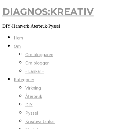
DIAGNOS:KREATIV
DIAGNOS:KREATIV
DIY·Hantverk·Återbruk·Pyssel
Hem
Om
Om bloggaren
Om bloggen
~ Länkar ~
Kategorier
Virkning
Återbruk
DIY
Pyssel
Kreativa tankar