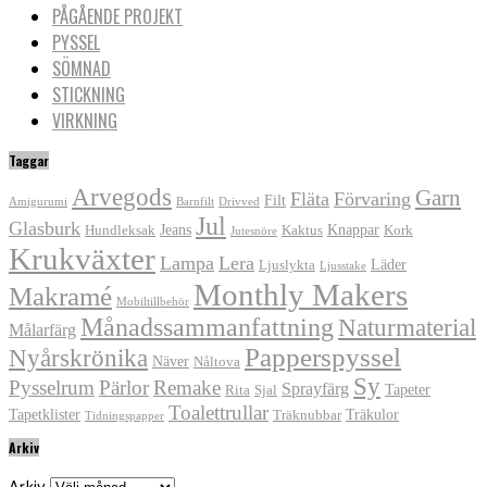
PÅGÅENDE PROJEKT
PYSSEL
SÖMNAD
STICKNING
VIRKNING
Taggar
Arvegods
Garn
Fläta
Förvaring
Filt
Amigurumi
Barnfilt
Drivved
Jul
Glasburk
Jeans
Knappar
Hundleksak
Kaktus
Kork
Jutesnöre
Krukväxter
Lampa
Lera
Läder
Ljuslykta
Ljusstake
Monthly Makers
Makramé
Mobiltillbehör
Månadssammanfattning
Naturmaterial
Målarfärg
Papperspyssel
Nyårskrönika
Näver
Nåltova
Sy
Pysselrum
Pärlor
Remake
Sprayfärg
Tapeter
Rita
Sjal
Toalettrullar
Tapetklister
Träkulor
Träknubbar
Tidningspapper
Arkiv
Arkiv