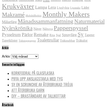
Jutesnöre
Krukväxter
Lampa
Lera
Läder
Ljuslykta
Ljusstake
Monthly Makers
Makramé
Mobiltillbehör
Månadssammanfattning
Naturmaterial
Målarfärg
Papperspyssel
Nyårskrönika
Näver
Nåltova
Sy
Pysselrum
Pärlor
Remake
Sprayfärg
Tapeter
Rita
Sjal
Toalettrullar
Tapetklister
Träkulor
Träknubbar
Tidningspapper
Arkiv
Arkiv
Senaste inläggen
KORKFODRAL PÅ GLASFLASKA
PIFFA UPP ANSLAGSTAVLA MED TYG
SY EN SCRUNCHIE AV ÅTERBRUKAD TRÖJA
ATT ÅTERBRUKA GARN
DIY – BRASTÄNDARE AV TALLKOTTAR
Återbruk