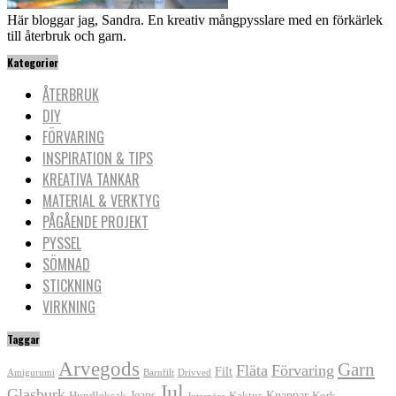
Här bloggar jag, Sandra. En kreativ mångpysslare med en förkärlek
till återbruk och garn.
Kategorier
ÅTERBRUK
DIY
FÖRVARING
INSPIRATION & TIPS
KREATIVA TANKAR
MATERIAL & VERKTYG
PÅGÅENDE PROJEKT
PYSSEL
SÖMNAD
STICKNING
VIRKNING
Taggar
Arvegods
Garn
Fläta
Förvaring
Filt
Amigurumi
Barnfilt
Drivved
Jul
Glasburk
Jeans
Knappar
Hundleksak
Kaktus
Kork