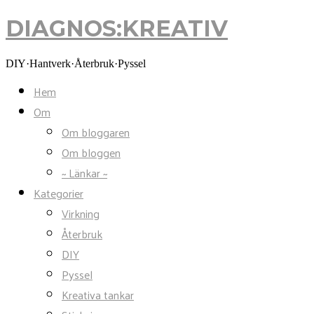
DIAGNOS:KREATIV
DIAGNOS:KREATIV
DIY·Hantverk·Återbruk·Pyssel
Hem
Om
Om bloggaren
Om bloggen
~ Länkar ~
Kategorier
Virkning
Återbruk
DIY
Pyssel
Kreativa tankar