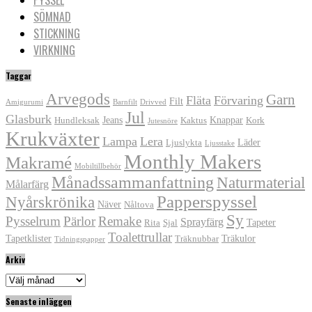
SÖMNAD
STICKNING
VIRKNING
Taggar
Arvegods
Garn
Fläta
Förvaring
Filt
Amigurumi
Barnfilt
Drivved
Jul
Glasburk
Jeans
Knappar
Hundleksak
Kaktus
Kork
Jutesnöre
Krukväxter
Lampa
Lera
Läder
Ljuslykta
Ljusstake
Monthly Makers
Makramé
Mobiltillbehör
Månadssammanfattning
Naturmaterial
Målarfärg
Papperspyssel
Nyårskrönika
Näver
Nåltova
Sy
Pysselrum
Pärlor
Remake
Sprayfärg
Tapeter
Rita
Sjal
Toalettrullar
Tapetklister
Träkulor
Träknubbar
Tidningspapper
Arkiv
Arkiv
Senaste inläggen