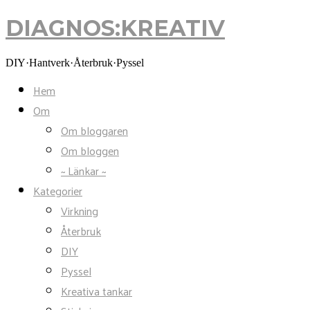
DIAGNOS:KREATIV
DIAGNOS:KREATIV
DIY·Hantverk·Återbruk·Pyssel
Hem
Om
Om bloggaren
Om bloggen
~ Länkar ~
Kategorier
Virkning
Återbruk
DIY
Pyssel
Kreativa tankar