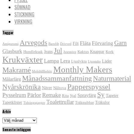
SÖMNAD
STICKNING
VIRKNING
Taggar
Arvegods
Garn
Fläta
Förvaring
Filt
Amigurumi
Barnfilt
Drivved
Jul
Glasburk
Jeans
Knappar
Hundleksak
Kaktus
Kork
Jutesnöre
Krukväxter
Lampa
Lera
Läder
Ljuslykta
Ljusstake
Monthly Makers
Makramé
Mobiltillbehör
Månadssammanfattning
Naturmaterial
Målarfärg
Papperspyssel
Nyårskrönika
Näver
Nåltova
Sy
Pysselrum
Pärlor
Remake
Sprayfärg
Tapeter
Rita
Sjal
Toalettrullar
Tapetklister
Träkulor
Träknubbar
Tidningspapper
Arkiv
Arkiv
Senaste inläggen