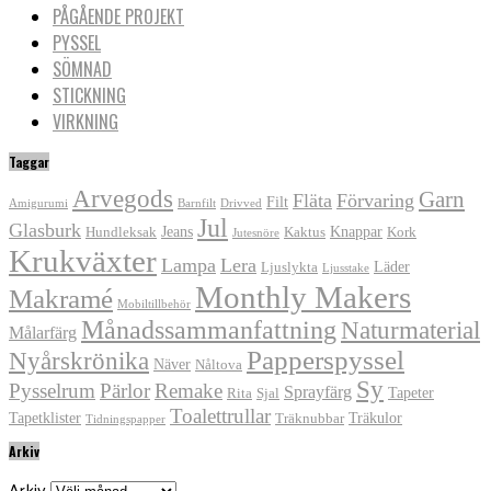
PÅGÅENDE PROJEKT
PYSSEL
SÖMNAD
STICKNING
VIRKNING
Taggar
Arvegods
Garn
Fläta
Förvaring
Filt
Amigurumi
Barnfilt
Drivved
Jul
Glasburk
Jeans
Knappar
Hundleksak
Kaktus
Kork
Jutesnöre
Krukväxter
Lampa
Lera
Läder
Ljuslykta
Ljusstake
Monthly Makers
Makramé
Mobiltillbehör
Månadssammanfattning
Naturmaterial
Målarfärg
Papperspyssel
Nyårskrönika
Näver
Nåltova
Sy
Pysselrum
Pärlor
Remake
Sprayfärg
Tapeter
Rita
Sjal
Toalettrullar
Tapetklister
Träkulor
Träknubbar
Tidningspapper
Arkiv
Arkiv