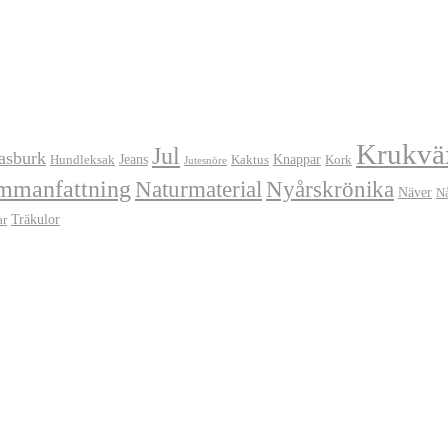
Krukvä
Jul
asburk
Jeans
Knappar
Hundleksak
Kaktus
Kork
Jutesnöre
mmanfattning
Naturmaterial
Nyårskrönika
Näver
N
Träkulor
ar