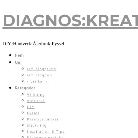
DIAGNOS:KREA
DIY·Hantverk·Återbruk·Pyssel
Hem
Om
Om bloggaren
Om bloggen
~ Länkar ~
Kategorier
Virkning
Återbruk
DIY
Pyssel
Kreativa tankar
Stickning
Inspiration & Tips
Pågående projekt