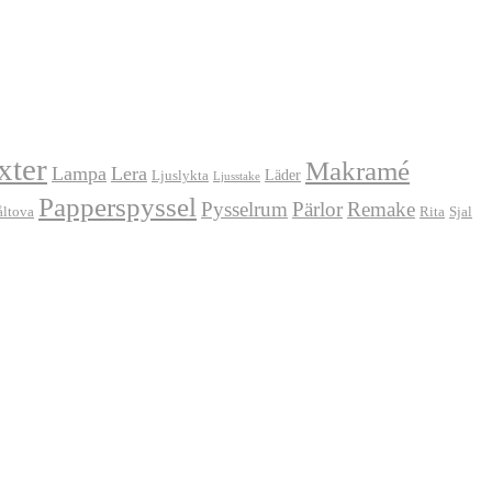
xter
Makramé
Lampa
Lera
Läder
Ljuslykta
Ljusstake
Papperspyssel
Pysselrum
Pärlor
Remake
åltova
Rita
Sjal