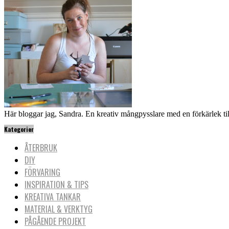
Här bloggar jag, Sandra. En kreativ mångpysslare med en förkärlek til
Kategorier
ÅTERBRUK
DIY
FÖRVARING
INSPIRATION & TIPS
KREATIVA TANKAR
MATERIAL & VERKTYG
PÅGÅENDE PROJEKT