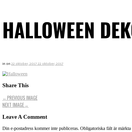
HALLOWEEN DEK
in
on
22 oktober, 2017
22 oktober, 2017
Share This
←
PREVIOUS IMAGE
NEXT IMAGE
→
Leave A Comment
Din e-postadress kommer inte publiceras.
Obligatoriska fält är märkta