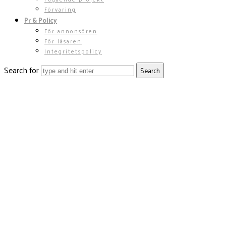
Förvaring
Pr & Policy
För annonsören
För läsaren
Integritetspolicy
Search for