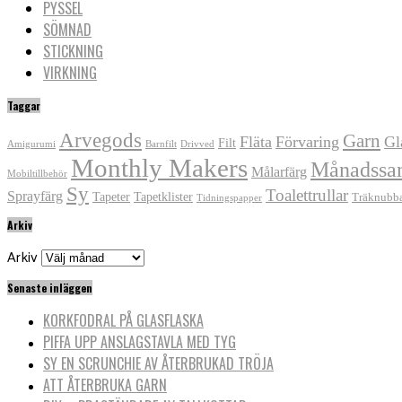
PYSSEL
SÖMNAD
STICKNING
VIRKNING
Taggar
Arvegods
Garn
Fläta
Förvaring
Gl
Filt
Amigurumi
Barnfilt
Drivved
Monthly Makers
Månadssa
Målarfärg
Mobiltillbehör
Sy
Toalettrullar
Sprayfärg
Tapeter
Tapetklister
Träknubb
Tidningspapper
Arkiv
Arkiv
Senaste inläggen
KORKFODRAL PÅ GLASFLASKA
PIFFA UPP ANSLAGSTAVLA MED TYG
SY EN SCRUNCHIE AV ÅTERBRUKAD TRÖJA
ATT ÅTERBRUKA GARN