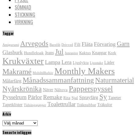
SÖMNAD
STICKNING
VIRKNING
Taggar
Arvegods
Garn
Fläta
Förvaring
Filt
Amigurumi
Barnfilt
Drivved
Jul
Glasburk
Jeans
Knappar
Hundleksak
Kaktus
Kork
Jutesnöre
Krukväxter
Lampa
Lera
Läder
Ljuslykta
Ljusstake
Monthly Makers
Makramé
Mobiltillbehör
Månadssammanfattning
Naturmaterial
Målarfärg
Papperspyssel
Nyårskrönika
Näver
Nåltova
Sy
Pysselrum
Pärlor
Remake
Sprayfärg
Tapeter
Rita
Sjal
Toalettrullar
Tapetklister
Träkulor
Träknubbar
Tidningspapper
Arkiv
Arkiv
Senaste inläggen