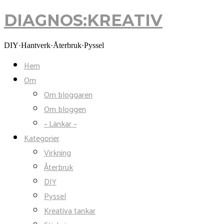
DIAGNOS:KREATIV
DIAGNOS:KREATIV
DIY·Hantverk·Återbruk·Pyssel
Hem
Om
Om bloggaren
Om bloggen
~ Länkar ~
Kategorier
Virkning
Återbruk
DIY
Pyssel
Kreativa tankar