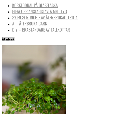
KORKFODRAL PÅ GLASFLASKA
PIFFA UPP ANSLAGSTAVLA MED TYG
SY EN SCRUNCHIE AV ÅTERBRUKAD TRÖJA
ATT ÅTERBRUKA GARN
DIY – BRASTÄNDARE AV TALLKOTTAR
Återbruk