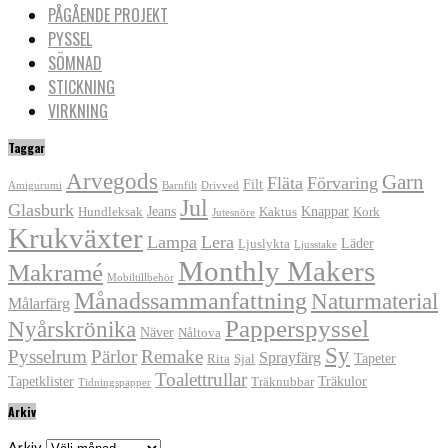
PÅGÅENDE PROJEKT
PYSSEL
SÖMNAD
STICKNING
VIRKNING
Taggar
Arvegods
Garn
Fläta
Förvaring
Filt
Amigurumi
Barnfilt
Drivved
Jul
Glasburk
Jeans
Knappar
Hundleksak
Kaktus
Kork
Jutesnöre
Krukväxter
Lampa
Lera
Läder
Ljuslykta
Ljusstake
Monthly Makers
Makramé
Mobiltillbehör
Månadssammanfattning
Naturmaterial
Målarfärg
Papperspyssel
Nyårskrönika
Näver
Nåltova
Sy
Pysselrum
Pärlor
Remake
Sprayfärg
Tapeter
Rita
Sjal
Toalettrullar
Tapetklister
Träkulor
Träknubbar
Tidningspapper
Arkiv
Arkiv