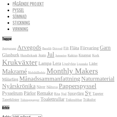
PÅGÅENDE PROJEKT
PYSSEL
SÖMNAD
STICKNING
VIRKNING
Taggar
Arvegods
Garn
Fläta
Förvaring
Filt
Amigurumi
Barnfilt
Drivved
Jul
Glasburk
Jeans
Knappar
Hundleksak
Kaktus
Kork
Jutesnöre
Krukväxter
Lampa
Lera
Läder
Ljuslykta
Ljusstake
Monthly Makers
Makramé
Mobiltillbehör
Månadssammanfattning
Naturmaterial
Målarfärg
Papperspyssel
Nyårskrönika
Näver
Nåltova
Sy
Pysselrum
Pärlor
Remake
Sprayfärg
Tapeter
Rita
Sjal
Toalettrullar
Tapetklister
Träkulor
Träknubbar
Tidningspapper
Arkiv
Arkiv