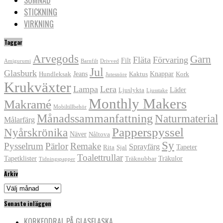
STICKNING
VIRKNING
Taggar
Arvegods
Garn
Fläta
Förvaring
Filt
Amigurumi
Barnfilt
Drivved
Jul
Glasburk
Jeans
Knappar
Hundleksak
Kaktus
Kork
Jutesnöre
Krukväxter
Lampa
Lera
Läder
Ljuslykta
Ljusstake
Monthly Makers
Makramé
Mobiltillbehör
Månadssammanfattning
Naturmaterial
Målarfärg
Papperspyssel
Nyårskrönika
Näver
Nåltova
Sy
Pysselrum
Pärlor
Remake
Sprayfärg
Tapeter
Rita
Sjal
Toalettrullar
Tapetklister
Träkulor
Träknubbar
Tidningspapper
Arkiv
Arkiv
Senaste inläggen
KORKFODRAL PÅ GLASFLASKA