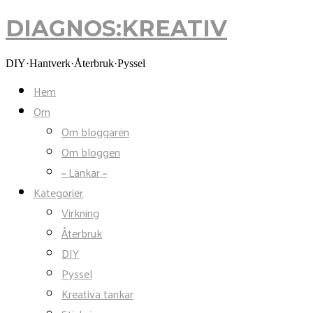
DIAGNOS:KREATIV
DIAGNOS:KREATIV
DIY·Hantverk·Återbruk·Pyssel
Hem
Om
Om bloggaren
Om bloggen
~ Länkar ~
Kategorier
Virkning
Återbruk
DIY
Pyssel
Kreativa tankar