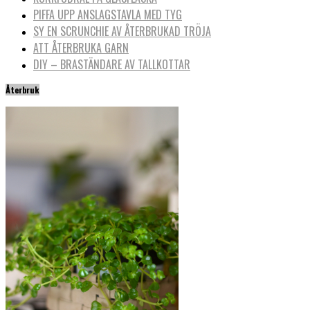
PIFFA UPP ANSLAGSTAVLA MED TYG
SY EN SCRUNCHIE AV ÅTERBRUKAD TRÖJA
ATT ÅTERBRUKA GARN
DIY – BRASTÄNDARE AV TALLKOTTAR
Återbruk