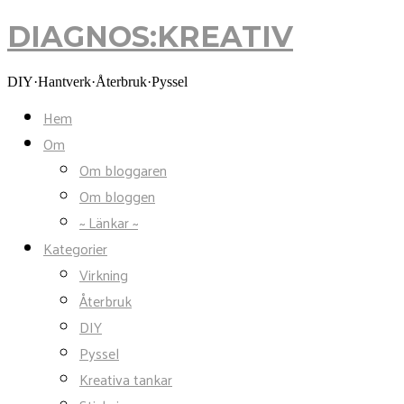
DIAGNOS:KREATIV
DIAGNOS:KREATIV
DIY·Hantverk·Återbruk·Pyssel
Hem
Om
Om bloggaren
Om bloggen
~ Länkar ~
Kategorier
Virkning
Återbruk
DIY
Pyssel
Kreativa tankar