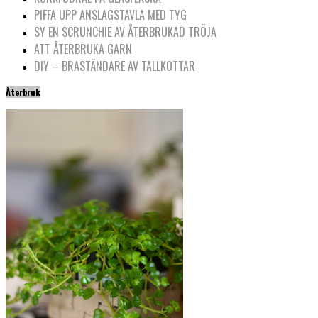
PIFFA UPP ANSLAGSTAVLA MED TYG
SY EN SCRUNCHIE AV ÅTERBRUKAD TRÖJA
ATT ÅTERBRUKA GARN
DIY – BRASTÄNDARE AV TALLKOTTAR
Återbruk