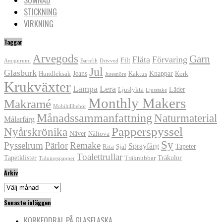
STICKNING
VIRKNING
Taggar
Arvegods
Garn
Fläta
Förvaring
Filt
Amigurumi
Barnfilt
Drivved
Jul
Glasburk
Jeans
Knappar
Hundleksak
Kaktus
Kork
Jutesnöre
Krukväxter
Lampa
Lera
Läder
Ljuslykta
Ljusstake
Monthly Makers
Makramé
Mobiltillbehör
Månadssammanfattning
Naturmaterial
Målarfärg
Papperspyssel
Nyårskrönika
Näver
Nåltova
Sy
Pysselrum
Pärlor
Remake
Sprayfärg
Tapeter
Rita
Sjal
Toalettrullar
Tapetklister
Träkulor
Träknubbar
Tidningspapper
Arkiv
Arkiv
Senaste inläggen
KORKFODRAL PÅ GLASFLASKA