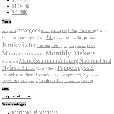
STICKNING
VIRKNING
Taggar
Arvegods
Garn
Fläta
Förvaring
Filt
Amigurumi
Barnfilt
Drivved
Jul
Glasburk
Jeans
Knappar
Hundleksak
Kaktus
Kork
Jutesnöre
Krukväxter
Lampa
Lera
Läder
Ljuslykta
Ljusstake
Monthly Makers
Makramé
Mobiltillbehör
Månadssammanfattning
Naturmaterial
Målarfärg
Papperspyssel
Nyårskrönika
Näver
Nåltova
Sy
Pysselrum
Pärlor
Remake
Sprayfärg
Tapeter
Rita
Sjal
Toalettrullar
Tapetklister
Träkulor
Träknubbar
Tidningspapper
Arkiv
Arkiv
Senaste inläggen
KORKFODRAL PÅ GLASFLASKA