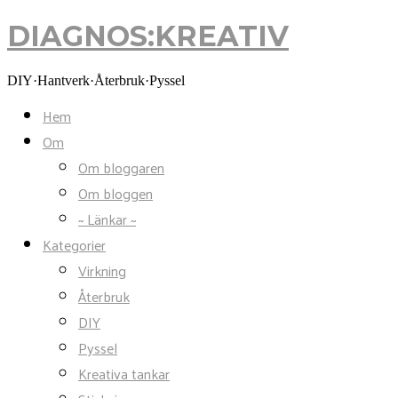
DIAGNOS:KREATIV
DIAGNOS:KREATIV
DIY·Hantverk·Återbruk·Pyssel
Hem
Om
Om bloggaren
Om bloggen
~ Länkar ~
Kategorier
Virkning
Återbruk
DIY
Pyssel
Kreativa tankar