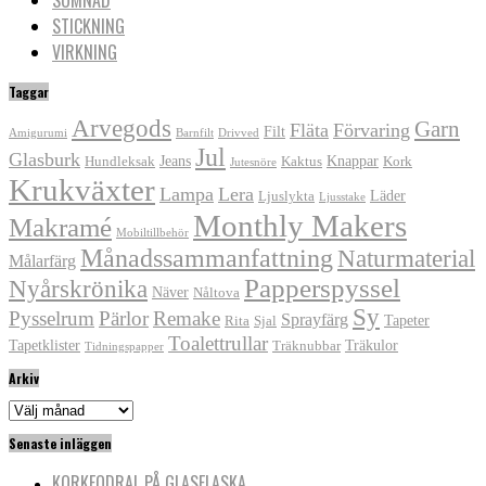
STICKNING
VIRKNING
Taggar
Arvegods
Garn
Fläta
Förvaring
Filt
Amigurumi
Barnfilt
Drivved
Jul
Glasburk
Jeans
Knappar
Hundleksak
Kaktus
Kork
Jutesnöre
Krukväxter
Lampa
Lera
Läder
Ljuslykta
Ljusstake
Monthly Makers
Makramé
Mobiltillbehör
Månadssammanfattning
Naturmaterial
Målarfärg
Papperspyssel
Nyårskrönika
Näver
Nåltova
Sy
Pysselrum
Pärlor
Remake
Sprayfärg
Tapeter
Rita
Sjal
Toalettrullar
Tapetklister
Träkulor
Träknubbar
Tidningspapper
Arkiv
Arkiv
Senaste inläggen
KORKFODRAL PÅ GLASFLASKA