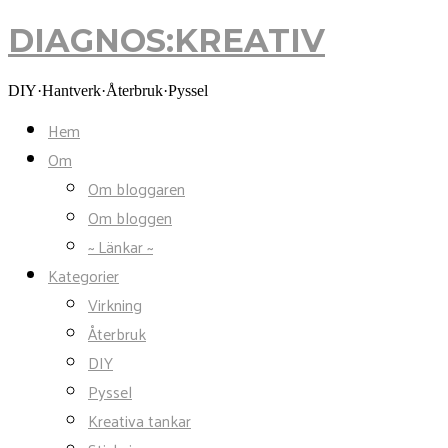
DIAGNOS:KREATIV
DIAGNOS:KREATIV
DIY·Hantverk·Återbruk·Pyssel
Hem
Om
Om bloggaren
Om bloggen
~ Länkar ~
Kategorier
Virkning
Återbruk
DIY
Pyssel
Kreativa tankar