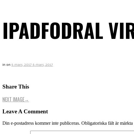
IPADFODRAL VI
in
on
6 mars, 2017
6 mars, 2017
Share This
NEXT IMAGE
→
Leave A Comment
Din e-postadress kommer inte publiceras.
Obligatoriska fält är märkta