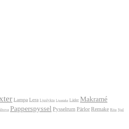
xter
Makramé
Lampa
Lera
Läder
Ljuslykta
Ljusstake
Papperspyssel
Pysselrum
Pärlor
Remake
åltova
Rita
Sjal