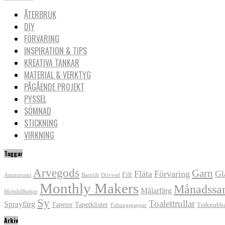
ÅTERBRUK
DIY
FÖRVARING
INSPIRATION & TIPS
KREATIVA TANKAR
MATERIAL & VERKTYG
PÅGÅENDE PROJEKT
PYSSEL
SÖMNAD
STICKNING
VIRKNING
Taggar
Arvegods
Garn
Fläta
Förvaring
Gl
Filt
Amigurumi
Barnfilt
Drivved
Monthly Makers
Månadssa
Målarfärg
Mobiltillbehör
Sy
Toalettrullar
Sprayfärg
Tapeter
Tapetklister
Träknubb
Tidningspapper
Arkiv