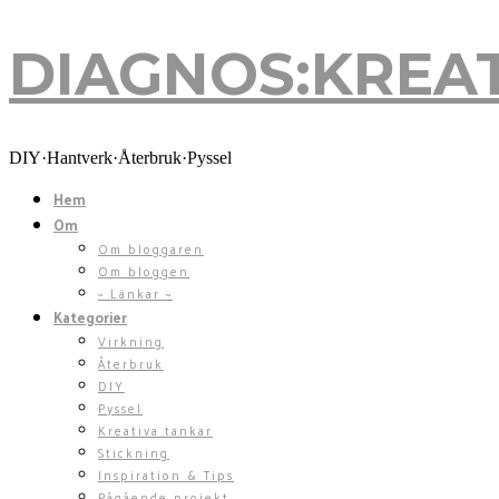
DIAGNOS:KREAT
DIAGNOS:KREA
DIY·Hantverk·Återbruk·Pyssel
Hem
Om
Om bloggaren
Om bloggen
~ Länkar ~
Kategorier
Virkning
Återbruk
DIY
Pyssel
Kreativa tankar
Stickning
Inspiration & Tips
Pågående projekt