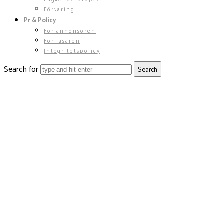
Förvaring
Pr & Policy
För annonsören
För läsaren
Integritetspolicy
Search for