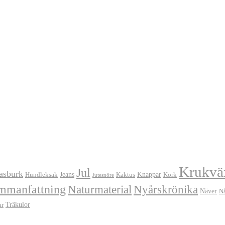
Krukvä
Jul
asburk
Jeans
Knappar
Hundleksak
Kaktus
Kork
Jutesnöre
mmanfattning
Naturmaterial
Nyårskrönika
Näver
N
Träkulor
ar