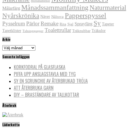
Mobiltillbehör
Månadssammanfattning
Naturmaterial
Målarfärg
Papperspyssel
Nyårskrönika
Näver
Nåltova
Sy
Pysselrum
Pärlor
Remake
Sprayfärg
Tapeter
Rita
Sjal
Toalettrullar
Tapetklister
Träkulor
Träknubbar
Tidningspapper
Arkiv
Arkiv
Senaste inläggen
KORKFODRAL PÅ GLASFLASKA
PIFFA UPP ANSLAGSTAVLA MED TYG
SY EN SCRUNCHIE AV ÅTERBRUKAD TRÖJA
ATT ÅTERBRUKA GARN
DIY – BRASTÄNDARE AV TALLKOTTAR
Återbruk
Läderkotte