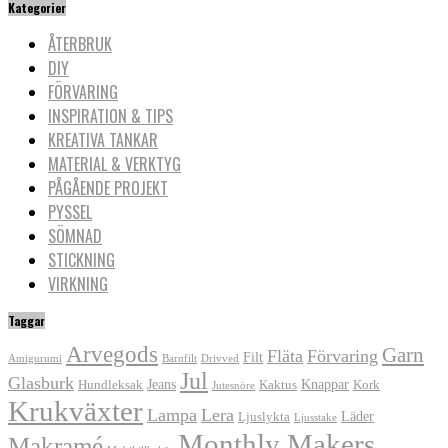
Kategorier
ÅTERBRUK
DIY
FÖRVARING
INSPIRATION & TIPS
KREATIVA TANKAR
MATERIAL & VERKTYG
PÅGÅENDE PROJEKT
PYSSEL
SÖMNAD
STICKNING
VIRKNING
Taggar
Arvegods
Garn
Fläta
Förvaring
Filt
Amigurumi
Barnfilt
Drivved
Jul
Glasburk
Jeans
Knappar
Hundleksak
Kaktus
Kork
Jutesnöre
Krukväxter
Lampa
Lera
Läder
Ljuslykta
Ljusstake
Monthly Makers
Makramé