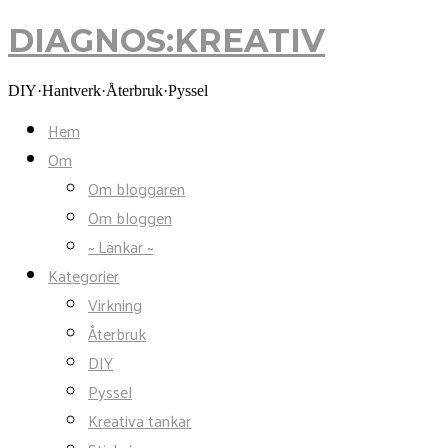
DIAGNOS:KREATIV
DIAGNOS:KREATIV
DIY·Hantverk·Återbruk·Pyssel
Hem
Om
Om bloggaren
Om bloggen
~ Länkar ~
Kategorier
Virkning
Återbruk
DIY
Pyssel
Kreativa tankar