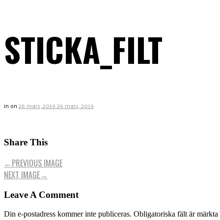
STICKA_FILT
in
on
26 mars, 2019
26 mars, 2019
Share This
←
PREVIOUS IMAGE
NEXT IMAGE
→
Leave A Comment
Din e-postadress kommer inte publiceras.
Obligatoriska fält är märkta