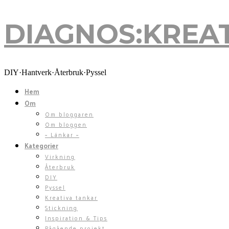
DIAGNOS:KREA
DIY·Hantverk·Återbruk·Pyssel
Hem
Om
Om bloggaren
Om bloggen
~ Länkar ~
Kategorier
Virkning
Återbruk
DIY
Pyssel
Kreativa tankar
Stickning
Inspiration & Tips
Pågående projekt