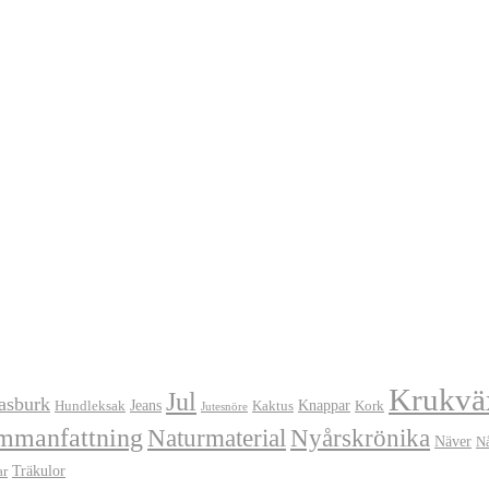
Krukvä
Jul
asburk
Jeans
Knappar
Hundleksak
Kaktus
Kork
Jutesnöre
mmanfattning
Naturmaterial
Nyårskrönika
Näver
N
Träkulor
ar