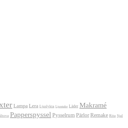
xter
Makramé
Lampa
Lera
Läder
Ljuslykta
Ljusstake
Papperspyssel
Pysselrum
Pärlor
Remake
åltova
Rita
Sjal