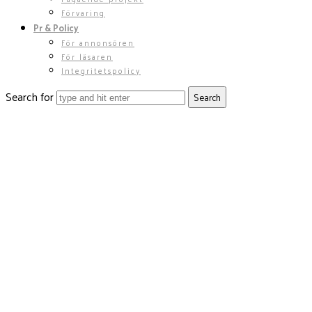
Förvaring
Pr & Policy
För annonsören
För läsaren
Integritetspolicy
Search for