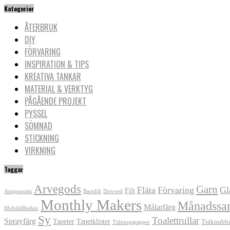
Kategorier
ÅTERBRUK
DIY
FÖRVARING
INSPIRATION & TIPS
KREATIVA TANKAR
MATERIAL & VERKTYG
PÅGÅENDE PROJEKT
PYSSEL
SÖMNAD
STICKNING
VIRKNING
Taggar
Arvegods
Garn
Fläta
Förvaring
Gl
Filt
Amigurumi
Barnfilt
Drivved
Monthly Makers
Månadssa
Målarfärg
Mobiltillbehör
Sy
Toalettrullar
Sprayfärg
Tapeter
Tapetklister
Träknubb
Tidningspapper