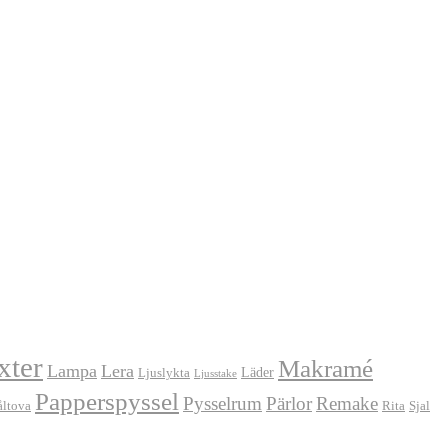
xter
Makramé
Lampa
Lera
Läder
Ljuslykta
Ljusstake
Papperspyssel
Pysselrum
Pärlor
Remake
åltova
Rita
Sjal