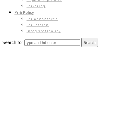
Förvaring
Pr & Policy
För annonsören
För läsaren
Integritetspolicy
Search for