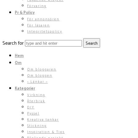
Förvaring
Pr & Policy
För annonsören
För läsaren
Integritetspolicy
Search for
Hem
Om
Om bloggaren
Om bloggen
~ Länkar ~
Kategorier
Virkning
Återbruk
DIY
Pyssel
Kreativa tankar
Stickning
Inspiration & Tips
Pågående projekt