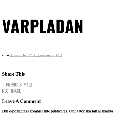
VARPLADAN
in
on
15 november, 2019
15 november, 2019
Share This
←
PREVIOUS IMAGE
NEXT IMAGE
→
Leave A Comment
Din e-postadress kommer inte publiceras.
Obligatoriska fält är märkta