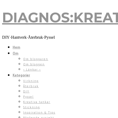
DIAGNOS:KREA
DIY·Hantverk·Återbruk·Pyssel
Hem
Om
Om bloggaren
Om bloggen
~ Länkar ~
Kategorier
Virkning
Återbruk
DIY
Pyssel
Kreativa tankar
Stickning
Inspiration & Tips
Pågående projekt