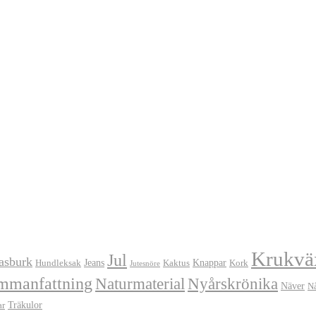
Krukvä
Jul
asburk
Jeans
Knappar
Hundleksak
Kaktus
Kork
Jutesnöre
mmanfattning
Naturmaterial
Nyårskrönika
Näver
N
Träkulor
ar