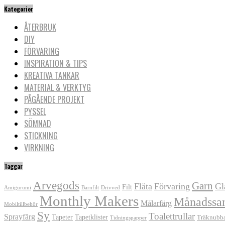
Kategorier
ÅTERBRUK
DIY
FÖRVARING
INSPIRATION & TIPS
KREATIVA TANKAR
MATERIAL & VERKTYG
PÅGÅENDE PROJEKT
PYSSEL
SÖMNAD
STICKNING
VIRKNING
Taggar
Arvegods
Garn
Fläta
Förvaring
Gl
Filt
Amigurumi
Barnfilt
Drivved
Monthly Makers
Månadssa
Målarfärg
Mobiltillbehör
Sy
Toalettrullar
Sprayfärg
Tapeter
Tapetklister
Träknubb
Tidningspapper