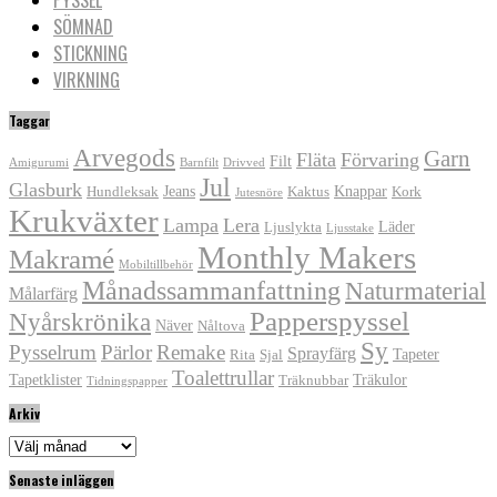
SÖMNAD
STICKNING
VIRKNING
Taggar
Arvegods
Garn
Fläta
Förvaring
Filt
Amigurumi
Barnfilt
Drivved
Jul
Glasburk
Jeans
Knappar
Hundleksak
Kaktus
Kork
Jutesnöre
Krukväxter
Lampa
Lera
Läder
Ljuslykta
Ljusstake
Monthly Makers
Makramé
Mobiltillbehör
Månadssammanfattning
Naturmaterial
Målarfärg
Papperspyssel
Nyårskrönika
Näver
Nåltova
Sy
Pysselrum
Pärlor
Remake
Sprayfärg
Tapeter
Rita
Sjal
Toalettrullar
Tapetklister
Träkulor
Träknubbar
Tidningspapper
Arkiv
Arkiv
Senaste inläggen