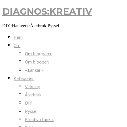
DIAGNOS:KREATIV
DIAGNOS:KREATIV
DIY·Hantverk·Återbruk·Pyssel
Hem
Om
Om bloggaren
Om bloggen
~ Länkar ~
Kategorier
Virkning
Återbruk
DIY
Pyssel
Kreativa tankar