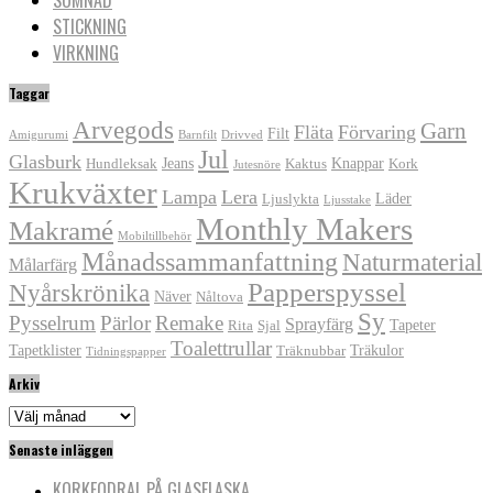
STICKNING
VIRKNING
Taggar
Arvegods
Garn
Fläta
Förvaring
Filt
Amigurumi
Barnfilt
Drivved
Jul
Glasburk
Jeans
Knappar
Hundleksak
Kaktus
Kork
Jutesnöre
Krukväxter
Lampa
Lera
Läder
Ljuslykta
Ljusstake
Monthly Makers
Makramé
Mobiltillbehör
Månadssammanfattning
Naturmaterial
Målarfärg
Papperspyssel
Nyårskrönika
Näver
Nåltova
Sy
Pysselrum
Pärlor
Remake
Sprayfärg
Tapeter
Rita
Sjal
Toalettrullar
Tapetklister
Träkulor
Träknubbar
Tidningspapper
Arkiv
Arkiv
Senaste inläggen
KORKFODRAL PÅ GLASFLASKA