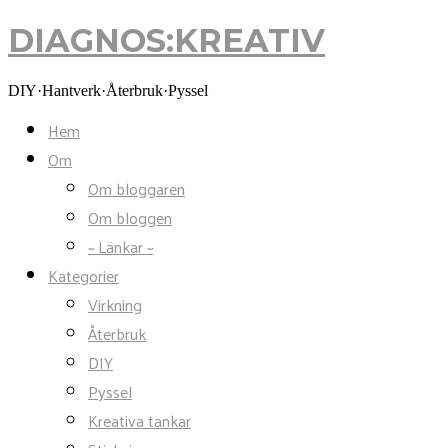
DIAGNOS:KREATIV
DIAGNOS:KREATIV
DIY·Hantverk·Återbruk·Pyssel
Hem
Om
Om bloggaren
Om bloggen
~ Länkar ~
Kategorier
Virkning
Återbruk
DIY
Pyssel
Kreativa tankar