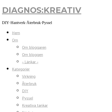
DIAGNOS:KREATIV
DIAGNOS:KREATIV
DIY·Hantverk·Återbruk·Pyssel
Hem
Om
Om bloggaren
Om bloggen
~ Länkar ~
Kategorier
Virkning
Återbruk
DIY
Pyssel
Kreativa tankar