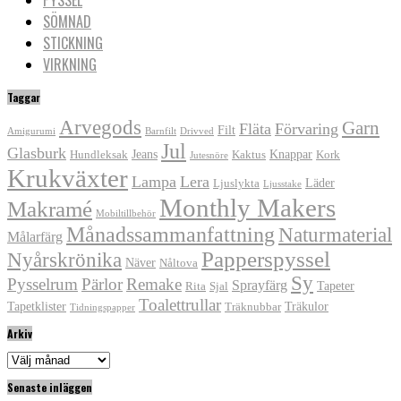
SÖMNAD
STICKNING
VIRKNING
Taggar
Arvegods
Garn
Fläta
Förvaring
Filt
Amigurumi
Barnfilt
Drivved
Jul
Glasburk
Jeans
Knappar
Hundleksak
Kaktus
Kork
Jutesnöre
Krukväxter
Lampa
Lera
Läder
Ljuslykta
Ljusstake
Monthly Makers
Makramé
Mobiltillbehör
Månadssammanfattning
Naturmaterial
Målarfärg
Papperspyssel
Nyårskrönika
Näver
Nåltova
Sy
Pysselrum
Pärlor
Remake
Sprayfärg
Tapeter
Rita
Sjal
Toalettrullar
Tapetklister
Träkulor
Träknubbar
Tidningspapper
Arkiv
Arkiv
Senaste inläggen