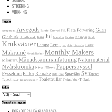
STICKNING
VIRKNING
Taggar
Arvegods
Garn
Fläta
Förvaring
Filt
Amigurumi
Barnfilt
Drivved
Jul
Glasburk
Jeans
Knappar
Hundleksak
Kaktus
Kork
Jutesnöre
Krukväxter
Lampa
Lera
Läder
Ljuslykta
Ljusstake
Monthly Makers
Makramé
Mobiltillbehör
Månadssammanfattning
Naturmaterial
Målarfärg
Papperspyssel
Nyårskrönika
Näver
Nåltova
Sy
Pysselrum
Pärlor
Remake
Sprayfärg
Tapeter
Rita
Sjal
Toalettrullar
Tapetklister
Träkulor
Träknubbar
Tidningspapper
Arkiv
Arkiv
Senaste inläggen
KORKFODRAL PÅ GLASFLASKA