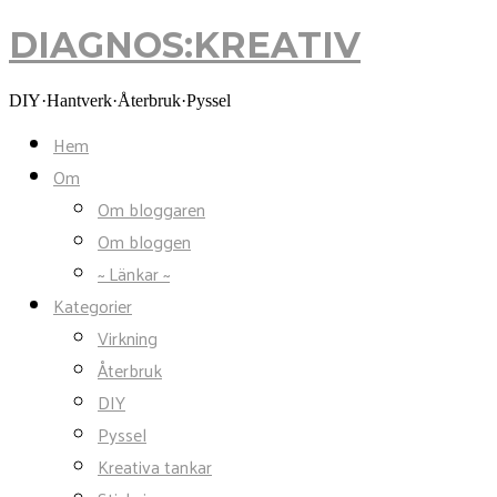
DIAGNOS:KREATIV
DIAGNOS:KREATIV
DIY·Hantverk·Återbruk·Pyssel
Hem
Om
Om bloggaren
Om bloggen
~ Länkar ~
Kategorier
Virkning
Återbruk
DIY
Pyssel
Kreativa tankar