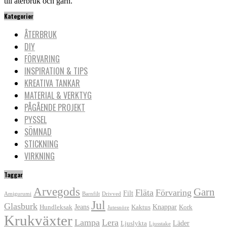
till återbruk och garn.
Kategorier
ÅTERBRUK
DIY
FÖRVARING
INSPIRATION & TIPS
KREATIVA TANKAR
MATERIAL & VERKTYG
PÅGÅENDE PROJEKT
PYSSEL
SÖMNAD
STICKNING
VIRKNING
Taggar
Arvegods
Garn
Fläta
Förvaring
Filt
Amigurumi
Barnfilt
Drivved
Jul
Glasburk
Jeans
Knappar
Hundleksak
Kaktus
Kork
Jutesnöre
Krukväxter
Lampa
Lera
Läder
Ljuslykta
Ljusstake