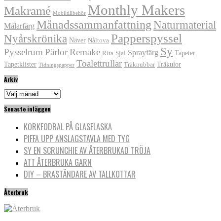
Monthly Makers
Makramé
Mobiltillbehör
Månadssammanfattning
Naturmaterial
Målarfärg
Papperspyssel
Nyårskrönika
Näver
Nåltova
Sy
Pysselrum
Pärlor
Remake
Sprayfärg
Tapeter
Rita
Sjal
Toalettrullar
Tapetklister
Träkulor
Träknubbar
Tidningspapper
Arkiv
Arkiv
Senaste inläggen
KORKFODRAL PÅ GLASFLASKA
PIFFA UPP ANSLAGSTAVLA MED TYG
SY EN SCRUNCHIE AV ÅTERBRUKAD TRÖJA
ATT ÅTERBRUKA GARN
DIY – BRASTÄNDARE AV TALLKOTTAR
Återbruk