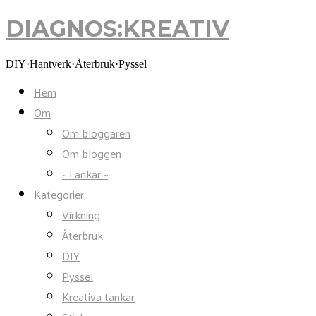
DIAGNOS:KREATIV
DIAGNOS:KREATIV
DIY·Hantverk·Återbruk·Pyssel
Hem
Om
Om bloggaren
Om bloggen
~ Länkar ~
Kategorier
Virkning
Återbruk
DIY
Pyssel
Kreativa tankar