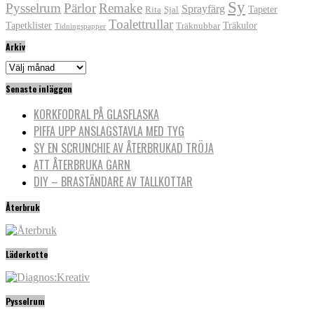
Sy
Pysselrum
Pärlor
Remake
Sprayfärg
Tapeter
Rita
Sjal
Toalettrullar
Tapetklister
Träkulor
Träknubbar
Tidningspapper
Arkiv
Arkiv
Senaste inläggen
KORKFODRAL PÅ GLASFLASKA
PIFFA UPP ANSLAGSTAVLA MED TYG
SY EN SCRUNCHIE AV ÅTERBRUKAD TRÖJA
ATT ÅTERBRUKA GARN
DIY – BRASTÄNDARE AV TALLKOTTAR
Återbruk
Läderkotte
Pysselrum