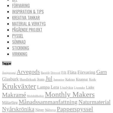
FÖRVARING
INSPIRATION & TIPS
KREATIVA TANKAR
MATERIAL & VERKTYG
PÅGÅENDE PROJEKT
PYSSEL
SÖMNAD
STICKNING
VIRKNING
Taggar
Arvegods
Garn
Fläta
Förvaring
Filt
Amigurumi
Barnfilt
Drivved
Jul
Glasburk
Jeans
Knappar
Hundleksak
Kaktus
Kork
Jutesnöre
Krukväxter
Lampa
Lera
Läder
Ljuslykta
Ljusstake
Monthly Makers
Makramé
Mobiltillbehör
Månadssammanfattning
Naturmaterial
Målarfärg
Papperspyssel
Nyårskrönika
Näver
Nåltova