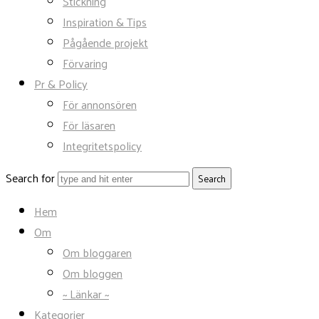
Stickning
Inspiration & Tips
Pågående projekt
Förvaring
Pr & Policy
För annonsören
För läsaren
Integritetspolicy
Search for
Hem
Om
Om bloggaren
Om bloggen
~ Länkar ~
Kategorier