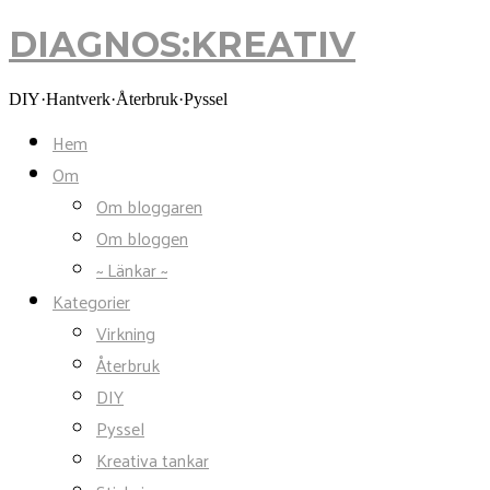
DIAGNOS:KREATIV
DIAGNOS:KREATIV
DIY·Hantverk·Återbruk·Pyssel
Hem
Om
Om bloggaren
Om bloggen
~ Länkar ~
Kategorier
Virkning
Återbruk
DIY
Pyssel
Kreativa tankar