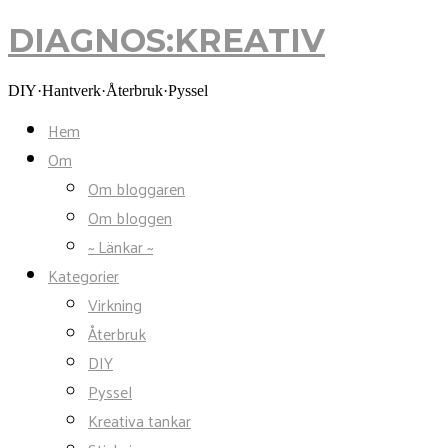
DIAGNOS:KREATIV
DIAGNOS:KREATIV
DIY·Hantverk·Återbruk·Pyssel
Hem
Om
Om bloggaren
Om bloggen
~ Länkar ~
Kategorier
Virkning
Återbruk
DIY
Pyssel
Kreativa tankar