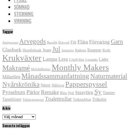
SÖMNAD
STICKNING
VIRKNING
Taggar
Arvegods
Garn
Fläta
Förvaring
Filt
Amigurumi
Barnfilt
Drivved
Jul
Glasburk
Jeans
Knappar
Hundleksak
Kaktus
Kork
Jutesnöre
Krukväxter
Lampa
Lera
Läder
Ljuslykta
Ljusstake
Monthly Makers
Makramé
Mobiltillbehör
Månadssammanfattning
Naturmaterial
Målarfärg
Papperspyssel
Nyårskrönika
Näver
Nåltova
Sy
Pysselrum
Pärlor
Remake
Sprayfärg
Tapeter
Rita
Sjal
Toalettrullar
Tapetklister
Träkulor
Träknubbar
Tidningspapper
Arkiv
Arkiv
Senaste inläggen