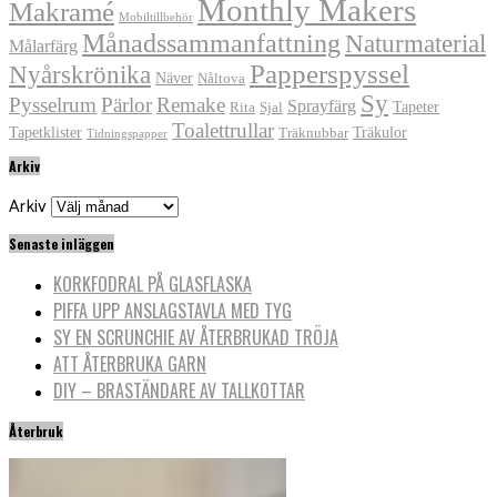
Monthly Makers
Makramé
Mobiltillbehör
Månadssammanfattning
Naturmaterial
Målarfärg
Papperspyssel
Nyårskrönika
Näver
Nåltova
Sy
Pysselrum
Pärlor
Remake
Sprayfärg
Tapeter
Rita
Sjal
Toalettrullar
Tapetklister
Träkulor
Träknubbar
Tidningspapper
Arkiv
Arkiv
Senaste inläggen
KORKFODRAL PÅ GLASFLASKA
PIFFA UPP ANSLAGSTAVLA MED TYG
SY EN SCRUNCHIE AV ÅTERBRUKAD TRÖJA
ATT ÅTERBRUKA GARN
DIY – BRASTÄNDARE AV TALLKOTTAR
Återbruk