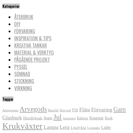
Kategorier
ÅTERBRUK
DIY
FÖRVARING
INSPIRATION & TIPS
KREATIVA TANKAR
MATERIAL & VERKTYG
PÅGÅENDE PROJEKT
PYSSEL
SÖMNAD
STICKNING
VIRKNING
Taggar
Arvegods
Garn
Fläta
Förvaring
Filt
Amigurumi
Barnfilt
Drivved
Jul
Glasburk
Jeans
Knappar
Hundleksak
Kaktus
Kork
Jutesnöre
Krukväxter
Lampa
Lera
Läder
Ljuslykta
Ljusstake