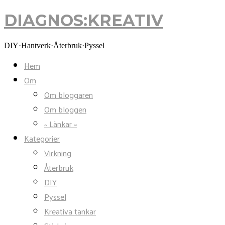
DIAGNOS:KREATIV
DIAGNOS:KREATIV
DIY·Hantverk·Återbruk·Pyssel
Hem
Om
Om bloggaren
Om bloggen
~ Länkar ~
Kategorier
Virkning
Återbruk
DIY
Pyssel
Kreativa tankar