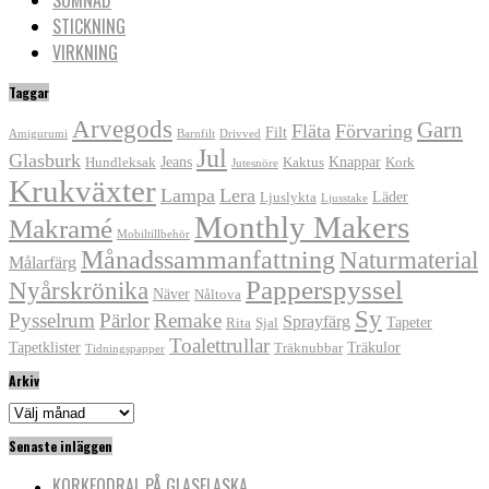
STICKNING
VIRKNING
Taggar
Arvegods
Garn
Fläta
Förvaring
Filt
Amigurumi
Barnfilt
Drivved
Jul
Glasburk
Jeans
Knappar
Hundleksak
Kaktus
Kork
Jutesnöre
Krukväxter
Lampa
Lera
Läder
Ljuslykta
Ljusstake
Monthly Makers
Makramé
Mobiltillbehör
Månadssammanfattning
Naturmaterial
Målarfärg
Papperspyssel
Nyårskrönika
Näver
Nåltova
Sy
Pysselrum
Pärlor
Remake
Sprayfärg
Tapeter
Rita
Sjal
Toalettrullar
Tapetklister
Träkulor
Träknubbar
Tidningspapper
Arkiv
Arkiv
Senaste inläggen
KORKFODRAL PÅ GLASFLASKA