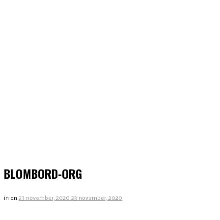
BLOMBORD-ORG
in
on
23 november, 2020
23 november, 2020