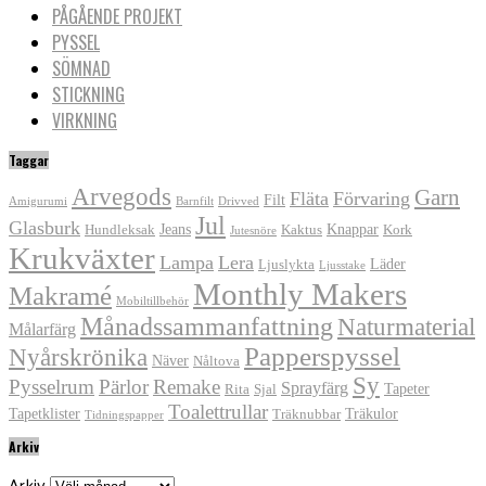
PÅGÅENDE PROJEKT
PYSSEL
SÖMNAD
STICKNING
VIRKNING
Taggar
Arvegods
Garn
Fläta
Förvaring
Filt
Amigurumi
Barnfilt
Drivved
Jul
Glasburk
Jeans
Knappar
Hundleksak
Kaktus
Kork
Jutesnöre
Krukväxter
Lampa
Lera
Läder
Ljuslykta
Ljusstake
Monthly Makers
Makramé
Mobiltillbehör
Månadssammanfattning
Naturmaterial
Målarfärg
Papperspyssel
Nyårskrönika
Näver
Nåltova
Sy
Pysselrum
Pärlor
Remake
Sprayfärg
Tapeter
Rita
Sjal
Toalettrullar
Tapetklister
Träkulor
Träknubbar
Tidningspapper
Arkiv
Arkiv