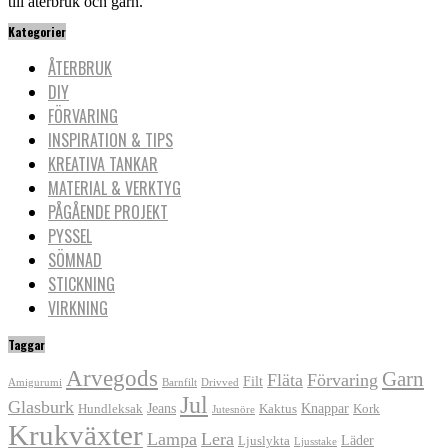
till återbruk och garn.
Kategorier
ÅTERBRUK
DIY
FÖRVARING
INSPIRATION & TIPS
KREATIVA TANKAR
MATERIAL & VERKTYG
PÅGÅENDE PROJEKT
PYSSEL
SÖMNAD
STICKNING
VIRKNING
Taggar
Arvegods
Garn
Fläta
Förvaring
Filt
Amigurumi
Barnfilt
Drivved
Jul
Glasburk
Jeans
Knappar
Hundleksak
Kaktus
Kork
Jutesnöre
Krukväxter
Lampa
Lera
Läder
Ljuslykta
Ljusstake