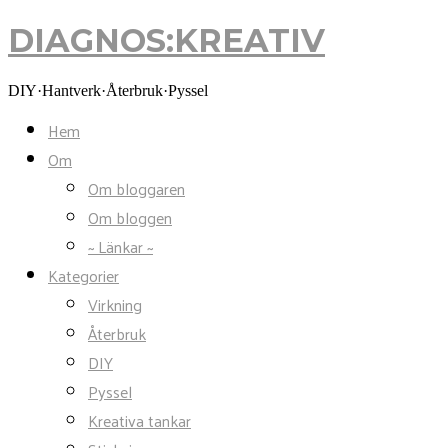
DIAGNOS:KREATIV
DIAGNOS:KREATIV
DIY·Hantverk·Återbruk·Pyssel
Hem
Om
Om bloggaren
Om bloggen
~ Länkar ~
Kategorier
Virkning
Återbruk
DIY
Pyssel
Kreativa tankar