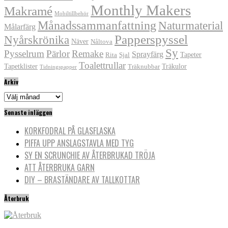
Monthly Makers
Makramé
Mobiltillbehör
Månadssammanfattning
Naturmaterial
Målarfärg
Papperspyssel
Nyårskrönika
Näver
Nåltova
Sy
Pysselrum
Pärlor
Remake
Sprayfärg
Tapeter
Rita
Sjal
Toalettrullar
Tapetklister
Träkulor
Träknubbar
Tidningspapper
Arkiv
Arkiv
Senaste inläggen
KORKFODRAL PÅ GLASFLASKA
PIFFA UPP ANSLAGSTAVLA MED TYG
SY EN SCRUNCHIE AV ÅTERBRUKAD TRÖJA
ATT ÅTERBRUKA GARN
DIY – BRASTÄNDARE AV TALLKOTTAR
Återbruk