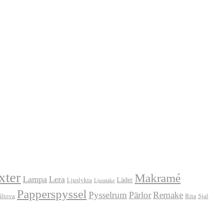
xter
Makramé
Lampa
Lera
Läder
Ljuslykta
Ljusstake
Papperspyssel
Pysselrum
Pärlor
Remake
åltova
Rita
Sjal