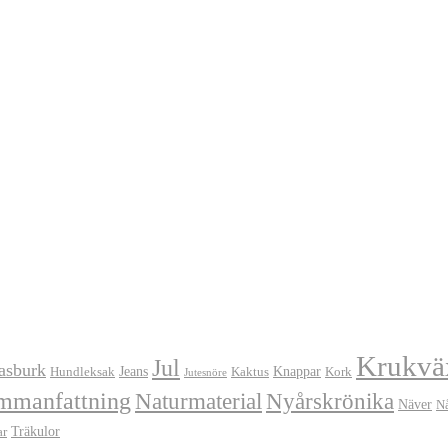
Krukvä
Jul
asburk
Jeans
Knappar
Hundleksak
Kaktus
Kork
Jutesnöre
mmanfattning
Naturmaterial
Nyårskrönika
Näver
N
Träkulor
ar