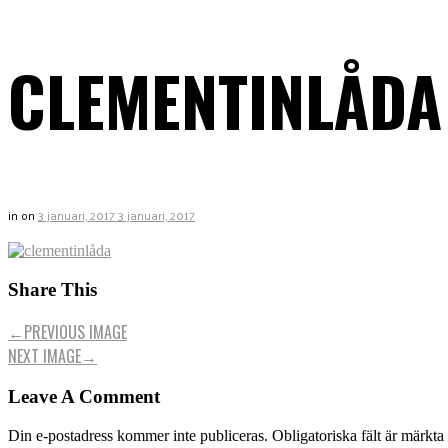
CLEMENTINLÅDA
in
on
3 januari, 2017
3 januari, 2017
Share This
←
PREVIOUS IMAGE
NEXT IMAGE
→
Leave A Comment
Din e-postadress kommer inte publiceras.
Obligatoriska fält är märkta