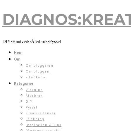
DIAGNOS:KREA
DIY·Hantverk·Återbruk·Pyssel
Hem
Om
Om bloggaren
Om bloggen
~ Länkar ~
Kategorier
Virkning
Återbruk
DIY
Pyssel
Kreativa tankar
Stickning
Inspiration & Tips
Pågående projekt