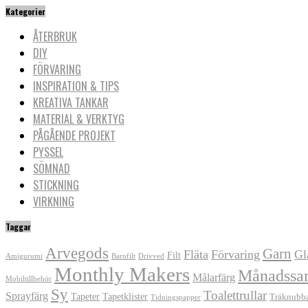
Kategorier
ÅTERBRUK
DIY
FÖRVARING
INSPIRATION & TIPS
KREATIVA TANKAR
MATERIAL & VERKTYG
PÅGÅENDE PROJEKT
PYSSEL
SÖMNAD
STICKNING
VIRKNING
Taggar
Arvegods
Garn
Fläta
Förvaring
Gl
Filt
Amigurumi
Barnfilt
Drivved
Monthly Makers
Månadssa
Målarfärg
Mobiltillbehör
Sy
Toalettrullar
Sprayfärg
Tapeter
Tapetklister
Träknubb
Tidningspapper