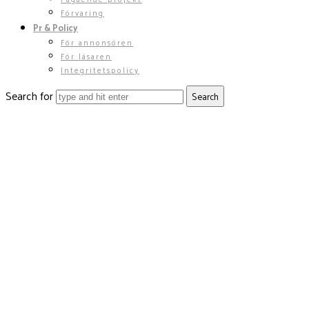
Förvaring
Pr & Policy
För annonsören
För läsaren
Integritetspolicy
Search for