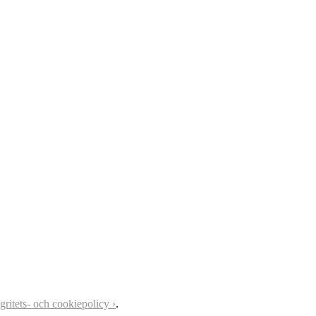
egritets- och cookiepolicy ›
.