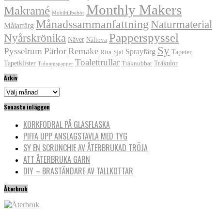
Monthly Makers
Makramé
Mobiltillbehör
Månadssammanfattning
Naturmaterial
Målarfärg
Papperspyssel
Nyårskrönika
Näver
Nåltova
Sy
Pysselrum
Pärlor
Remake
Sprayfärg
Tapeter
Rita
Sjal
Toalettrullar
Tapetklister
Träkulor
Träknubbar
Tidningspapper
Arkiv
Arkiv
Senaste inläggen
KORKFODRAL PÅ GLASFLASKA
PIFFA UPP ANSLAGSTAVLA MED TYG
SY EN SCRUNCHIE AV ÅTERBRUKAD TRÖJA
ATT ÅTERBRUKA GARN
DIY – BRASTÄNDARE AV TALLKOTTAR
Återbruk