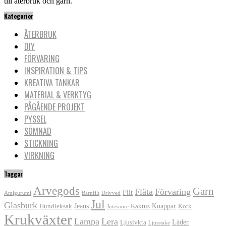
till återbruk och garn.
Kategorier
ÅTERBRUK
DIY
FÖRVARING
INSPIRATION & TIPS
KREATIVA TANKAR
MATERIAL & VERKTYG
PÅGÅENDE PROJEKT
PYSSEL
SÖMNAD
STICKNING
VIRKNING
Taggar
Arvegods
Garn
Fläta
Förvaring
Filt
Amigurumi
Barnfilt
Drivved
Jul
Glasburk
Jeans
Knappar
Hundleksak
Kaktus
Kork
Jutesnöre
Krukväxter
Lampa
Lera
Läder
Ljuslykta
Ljusstake