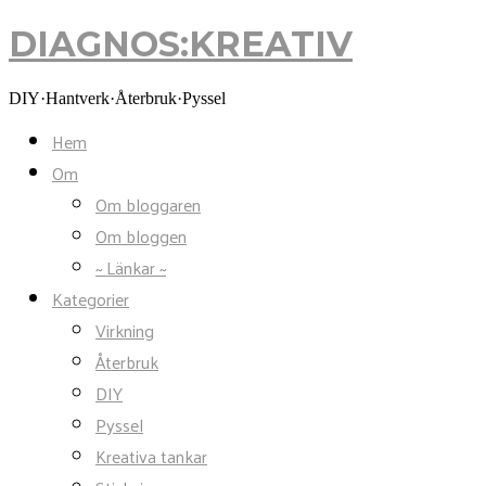
DIAGNOS:KREATIV
DIAGNOS:KREATIV
DIY·Hantverk·Återbruk·Pyssel
Hem
Om
Om bloggaren
Om bloggen
~ Länkar ~
Kategorier
Virkning
Återbruk
DIY
Pyssel
Kreativa tankar