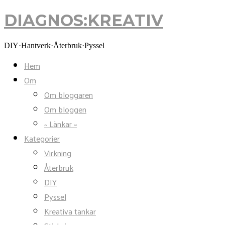
DIAGNOS:KREATIV
DIAGNOS:KREATIV
DIY·Hantverk·Återbruk·Pyssel
Hem
Om
Om bloggaren
Om bloggen
~ Länkar ~
Kategorier
Virkning
Återbruk
DIY
Pyssel
Kreativa tankar