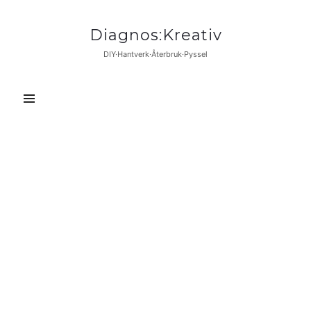
Diagnos:Kreativ
Diagnos:Kreativ
DIY·Hantverk·Återbruk·Pyssel