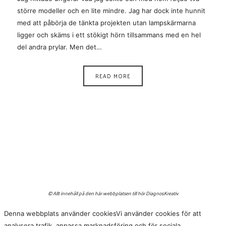
större modeller och en lite mindre. Jag har dock inte hunnit
med att påbörja de tänkta projekten utan lampskärmarna
ligger och skäms i ett stökigt hörn tillsammans med en hel
del andra prylar. Men det…
READ MORE
© Allt innehåll på den här webbplatsen till hör Diagnos:Kreativ
Denna webbplats använder cookies
Vi använder cookies för att
analysera trafik, anpassa marknadsföring och för sociala