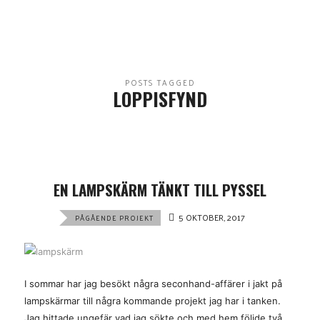
POSTS TAGGED
LOPPISFYND
EN LAMPSKÄRM TÄNKT TILL PYSSEL
5 OKTOBER, 2017
PÅGÅENDE PROJEKT
I sommar har jag besökt några seconhand-affärer i jakt på
lampskärmar till några kommande projekt jag har i tanken.
Jag hittade ungefär vad jag sökte och med hem följde två