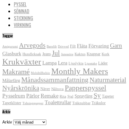
PYSSEL
SÖMNAD
STICKNING
VIRKNING
Taggar
Arvegods
Garn
Fläta
Förvaring
Filt
Amigurumi
Barnfilt
Drivved
Jul
Glasburk
Jeans
Knappar
Hundleksak
Kaktus
Kork
Jutesnöre
Krukväxter
Lampa
Lera
Läder
Ljuslykta
Ljusstake
Monthly Makers
Makramé
Mobiltillbehör
Månadssammanfattning
Naturmaterial
Målarfärg
Papperspyssel
Nyårskrönika
Näver
Nåltova
Sy
Pysselrum
Pärlor
Remake
Sprayfärg
Tapeter
Rita
Sjal
Toalettrullar
Tapetklister
Träkulor
Träknubbar
Tidningspapper
Arkiv
Arkiv